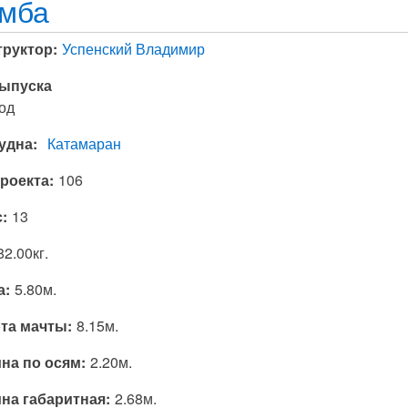
мба
труктор
Успенский Владимир
выпуска
од
судна
Катамаран
проекта
106
с
13
82.00кг.
а
5.80м.
та мачты
8.15м.
на по осям
2.20м.
на габаритная
2.68м.