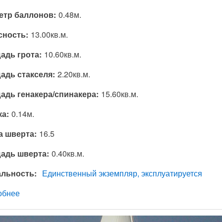
етр баллонов
0.48м.
сность
13.00кв.м.
адь грота
10.60кв.м.
адь стакселя
2.20кв.м.
адь генакера/спинакера
15.60кв.м.
ка
0.14м.
а шверта
16.5
адь шверта
0.40кв.м.
альность
Единственный экземпляр, эксплуатируется
обнее
о
Симба