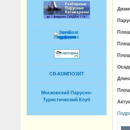
Диам
Пару
Площ
Площ
Площ
Осад
СВ-КОМПОЗИТ
Длин
Площ
Московский Парусно-
Туристический Клуб
Акту
Подр