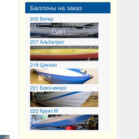
Баллоны на заказ
205
Ветер
207
Альбатрос
218
Циклон
221
Бриз-микро
222
Круиз М