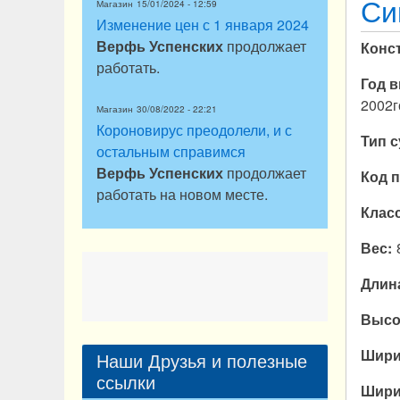
Си
Магазин
15/01/2024 - 12:59
Изменение цен с 1 января 2024
Верфь Успенских
продолжает
Конс
работать.
Год 
2002г
Магазин
30/08/2022 - 22:21
Короновирус преодолели, и с
Тип 
остальным справимся
Верфь Успенских
продолжает
Код 
работать на новом месте.
Клас
Вес
Длин
Высо
Шири
Наши Друзья и полезные
ссылки
Шири