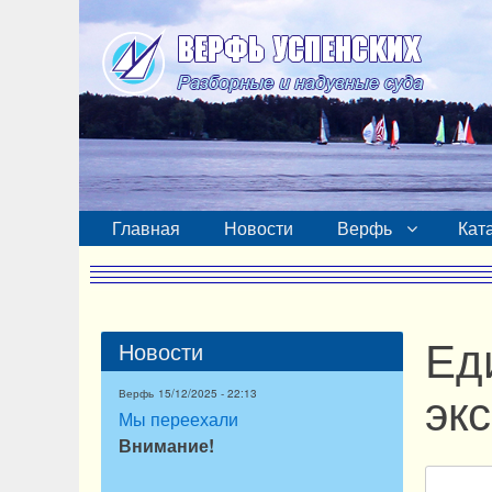
Главная
Новости
Верфь
Кат
Ед
Новости
эк
Верфь
15/12/2025 - 22:13
Мы переехали
Внимание!