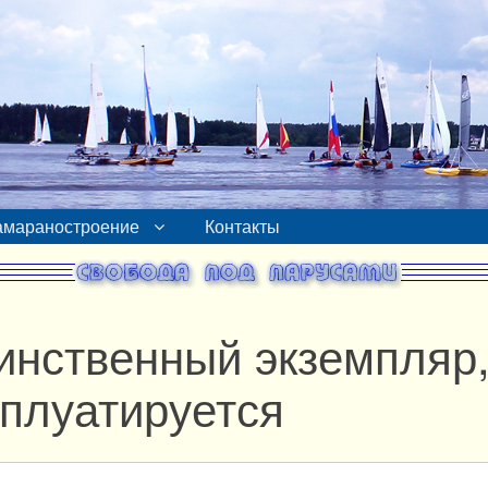
амараностроение
Контакты
инственный экземпляр
сплуатируется