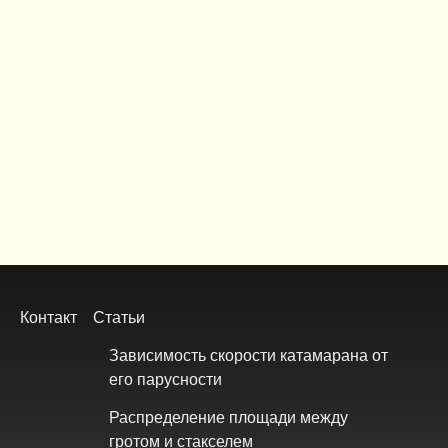
Footer
Контакт
Статьи
menu
Зависимость скорости катамарана от
его парусности
Распределение площади между
гротом и стакселем