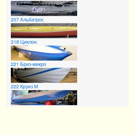
207
Альбатрос
218
Циклон
221
Бриз-микро
222
Круиз М