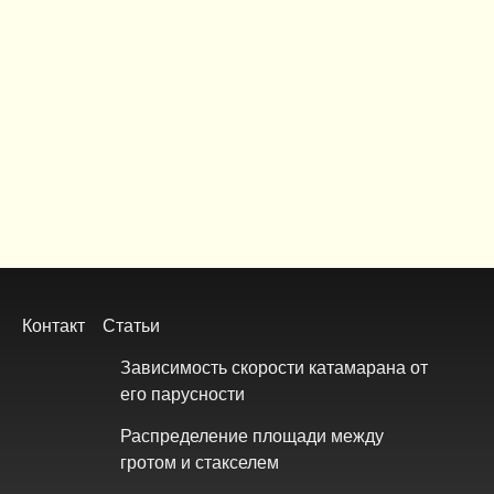
Footer
Контакт
Статьи
menu
Зависимость скорости катамарана от
его парусности
Распределение площади между
гротом и стакселем